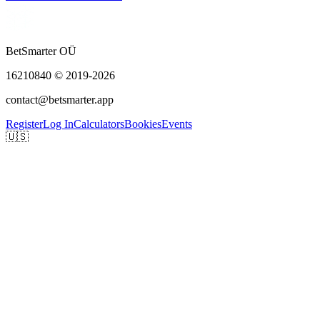
BetSmarter OÜ
16210840 © 2019-2026
contact@betsmarter.app
Register
Log In
Calculators
Bookies
Events
🇺🇸