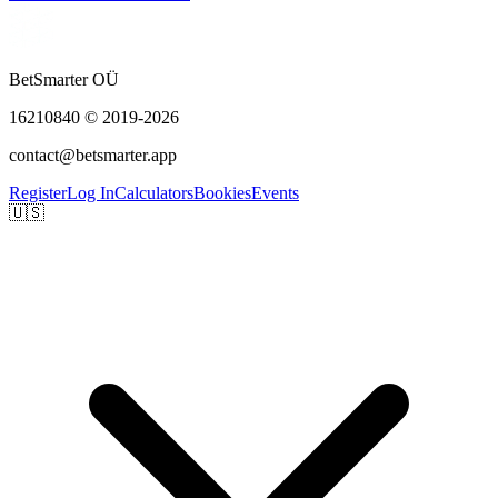
BetSmarter OÜ
16210840 © 2019-2026
contact@betsmarter.app
Register
Log In
Calculators
Bookies
Events
🇺🇸