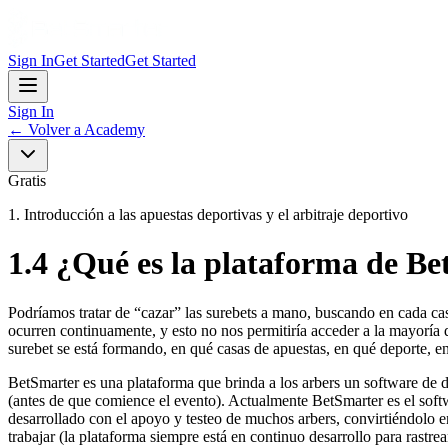
Sign In
Get Started
Get Started
Sign In
←
Volver a Academy
Gratis
1. Introducción a las apuestas deportivas y el arbitraje deportivo
1.4 ¿Qué es la plataforma de B
Podríamos tratar de “cazar” las surebets a mano, buscando en cada cas
ocurren continuamente, y esto no nos permitiría acceder a la mayoría d
surebet se está formando, en qué casas de apuestas, en qué deporte, e
BetSmarter es una plataforma que brinda a los arbers un software de des
(antes de que comience el evento). Actualmente BetSmarter es el soft
desarrollado con el apoyo y testeo de muchos arbers, convirtiéndolo 
trabajar (la plataforma siempre está en continuo desarrollo para rastrea