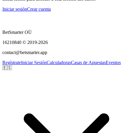
Iniciar sesión
Crear cuenta
BetSmarter OÜ
16210840 © 2019-2026
contact@betsmarter.app
Regístrate
Iniciar Sesión
Calculadoras
Casas de Apuestas
Eventos
🇪🇸